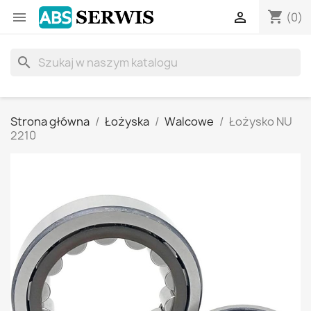
shopping_cart


(0)
search
Strona główna
Łożyska
Walcowe
Łożysko NU
2210