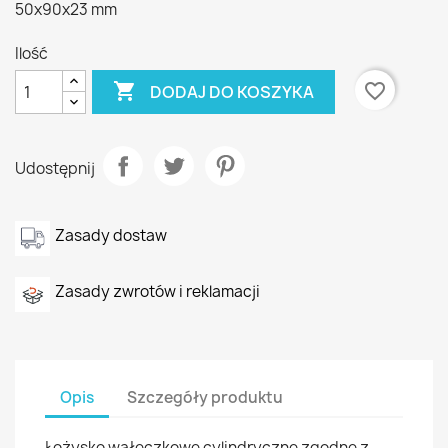
50x90x23 mm
Ilość

favorite_border
DODAJ DO KOSZYKA
Udostępnij
Zasady dostaw
Zasady zwrotów i reklamacji
Opis
Szczegóły produktu
Łożysko wałeczkowe cylindryczne zgodne z