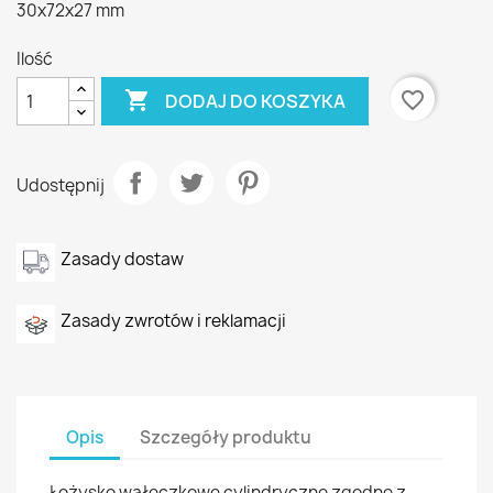
30x72x27 mm
Ilość

favorite_border
DODAJ DO KOSZYKA
Udostępnij
Zasady dostaw
Zasady zwrotów i reklamacji
Opis
Szczegóły produktu
Łożysko wałeczkowe cylindryczne zgodne z