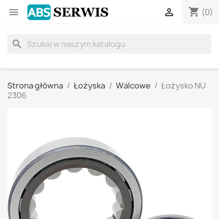
shopping_cart


(0)
search
Strona główna
Łożyska
Walcowe
Łożysko NU
2306