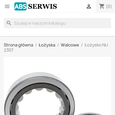
shopping_cart


(0)
search
Strona główna
Łożyska
Walcowe
Łożysko NU
2307