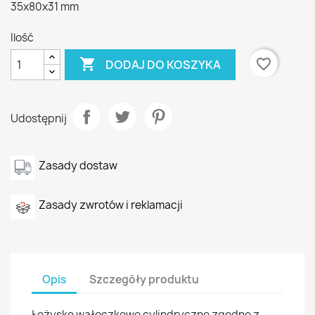
35x80x31 mm
Ilość

favorite_border
DODAJ DO KOSZYKA
Udostępnij
Zasady dostaw
Zasady zwrotów i reklamacji
Opis
Szczegóły produktu
Łożysko wałeczkowe cylindryczne zgodne z