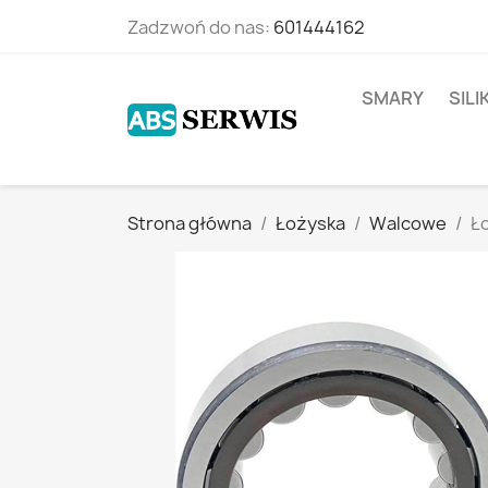
Zadzwoń do nas:
601444162
SMARY
SIL
Strona główna
Łożyska
Walcowe
Ł