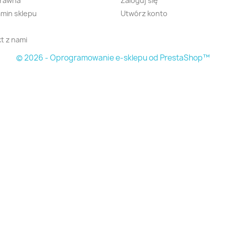
prawna
Zaloguj się
min sklepu
Utwórz konto
t z nami
© 2026 - Oprogramowanie e-sklepu od PrestaShop™