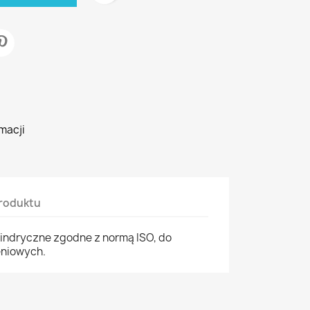
macji
roduktu
indryczne zgodne z normą ISO, do
eniowych.