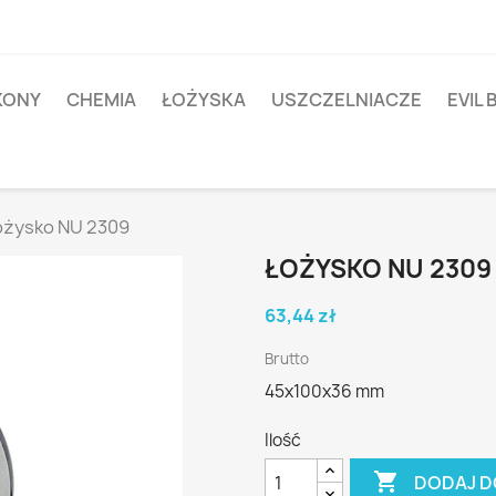
IKONY
CHEMIA
ŁOŻYSKA
USZCZELNIACZE
EVIL 
ożysko NU 2309
ŁOŻYSKO NU 2309
63,44 zł
Brutto
45x100x36 mm
Ilość

DODAJ D