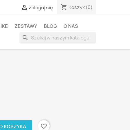
shopping_cart

Koszyk
(0)
Zaloguj się
BIKE
ZESTAWY
BLOG
O NAS
search
favorite_border
O KOSZYKA