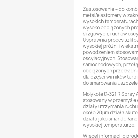
Zastosowanie – do kombi
metal/elastomery w zakr
wysokich temperaturach
wysoko obciążonych pro
ślizgowych, ruchów oscy
Usprawnia proces szlifo
wysokiej próżni i w ekst
powodzeniem stosowany 
oscylacyjnych. Stosow
samochodowych, przełą
obciążonych przekładni
dla części wirników tur
do smarowania uszczele
Molykote D-321 R Spray A
stosowany w przemyśle 
działy utrzymania ruchu
około 20μm działa skute
działa jako smar do łańc
wysokiej temperaturze.
Więcej informacji o prod