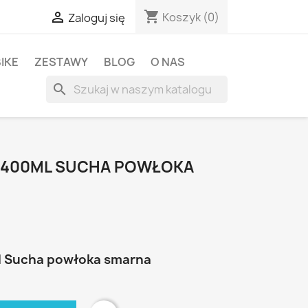
shopping_cart

Koszyk
(0)
Zaloguj się
BIKE
ZESTAWY
BLOG
O NAS
search
R 400ML SUCHA POWŁOKA
l Sucha powłoka smarna