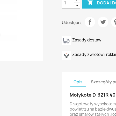

DODAJ D
Udostępnij
Zasady dostaw
Zasady zwrotów i rekla
Opis
Szczegóły p
Molykote D-321R 4
Długotrwały wysokotem
powietrzu na bazie dwus
oraz smarów stałych ,ro