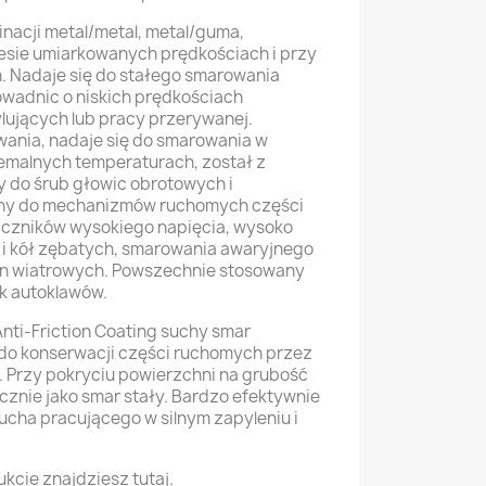
nacji metal/metal, metal/guma,
esie umiarkowanych prędkościach i przy
. Nadaje się do stałego smarowania
wadnic o niskich prędkościach
lujących lub pracy przerywanej.
wania, nadaje się do smarowania w
remalnych temperaturach, został z
do śrub głowic obrotowych i
any do mechanizmów ruchomych części
czników wysokiego napięcia, wysoko
 i kół zębatych, smarowania awaryjnego
bin wiatrowych. Powszechnie stosowany
k autoklawów.
nti-Friction Coating suchy smar
do konserwacji części ruchomych przez
. Przy pokryciu powierzchni na grubość
cznie jako smar stały. Bardzo efektywnie
ucha pracującego w silnym zapyleniu i
ukcie znajdziesz tutaj.