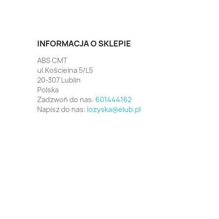
INFORMACJA O SKLEPIE
ABS CMT
ul.Kościelna 5/L5
20-307 Lublin
Polska
Zadzwoń do nas:
601444162
Napisz do nas:
lozyska@elub.pl