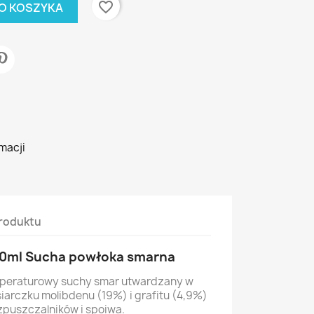
favorite_border
O KOSZYKA
macji
roduktu
00ml Sucha powłoka smarna
peraturowy suchy smar utwardzany w
iarczku molibdenu (19%) i grafitu (4,9%)
zpuszczalników i spoiwa.