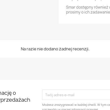
Smar dostępny również 
prosimy o ich zadawanie
Na razie nie dodano żadnej recenzji.
mację o
yprzedażach
Możesz zrezygnować w każdej chwili. W tym ce
szczegóły w naszej informacji prawnej.